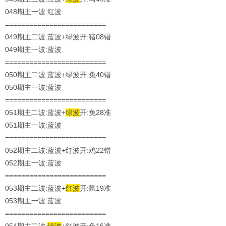
048期主一波:红波
=========================
049期主二波:蓝波+绿波开:猪08错
049期主一波:
蓝
波
=========================
050期主二波:蓝波+绿波开:兔40错
050
期主一波:蓝波
=========================
051期主二波:蓝波+
绿波
开:兔28准
051期主一波:蓝波
=========================
052期主二波:蓝波+红波开:鸡22错
052期主一波:蓝波
=========================
053期主二波:蓝波+
红波
开:鼠19准
053期主一波:蓝波
=========================