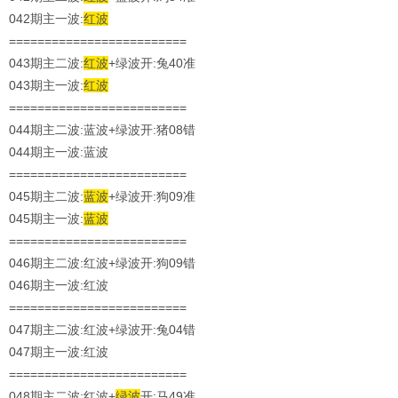
042期主一波:
红
波
=========================
043期主二波:
红波
+绿波开:兔40准
043期主一波:
红波
=========================
044期主二波:蓝波+绿波开:猪08错
044期主一波:
蓝
波
=========================
045期主二波:
蓝波
+绿波开:狗09准
045期主一波:
蓝波
=========================
046期主二波:红波+绿波开:狗09错
046期主一波:
红波
=========================
047期主二波:红波+绿波开:兔04错
047期主一波:红波
=========================
048期主二波:红波+
绿波
开:马49准