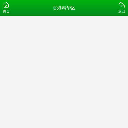
香港精华区
首页
返回