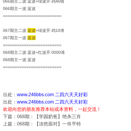
066期主二波:蓝波+绿波开:鸡46错
066期主一波:蓝波
=========================
067期主二波:
蓝波
+绿波开:鸡10准
067期主一波:
蓝波
=========================
068期主二波:蓝波+红波开:0000准
068期主一波:蓝波
=========================
出处：
www.246bbs.com 二四六天天好彩
出处：
www.246bbs.com 二四六天天好彩
欢迎向您的朋友推荐本站或本资料，一起交流！
下篇：068期：【学园奶爸】绝杀三肖
上篇：068期：【淡然面对】一肖平特