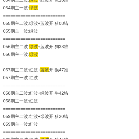
054期主二波:
绿波
+红波开:兔16准
054期主一波:
绿波
=========================
055期主二波:绿波+蓝波开:猪08错
055期主一波:绿波
=========================
056期主二波:
绿波
+蓝波开:狗33准
056期主一波:
绿波
=========================
057期主二波:红波+
蓝波
开:猴47准
057期主一波:
红
波
=========================
058期主二波:红波+绿波开:牛42错
058期主一波:红波
=========================
059期主二波:红波+绿波开:猪20错
059期主一波:红波
=========================