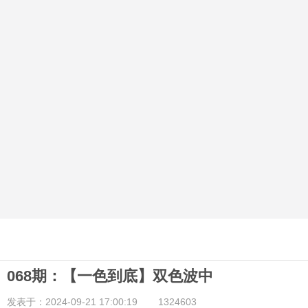
068期：【一色到底】双色波中
发表于：2024-09-21 17:00:19
1324603