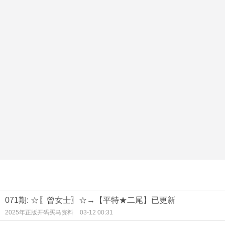
071期: ☆〖曾女士〗☆→【平特★二尾】已更新
2025年正版开码买马资料
03-12 00:31