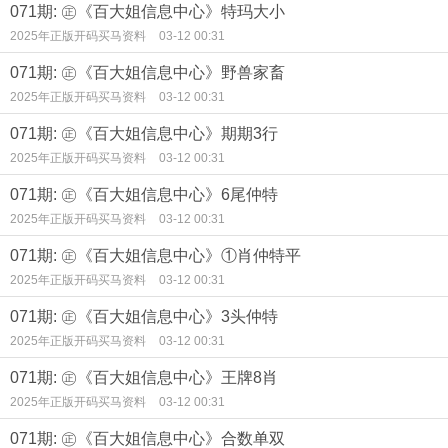
071期: ㊣《百大姐信息中心》特玛大小
2025年正版开码买马资料
03-12 00:31
071期: ㊣《百大姐信息中心》野兽家畜
2025年正版开码买马资料
03-12 00:31
071期: ㊣《百大姐信息中心》期期3行
2025年正版开码买马资料
03-12 00:31
071期: ㊣《百大姐信息中心》6尾仲特
2025年正版开码买马资料
03-12 00:31
071期: ㊣《百大姐信息中心》①肖仲特平
2025年正版开码买马资料
03-12 00:31
071期: ㊣《百大姐信息中心》3头仲特
2025年正版开码买马资料
03-12 00:31
071期: ㊣《百大姐信息中心》王牌8肖
2025年正版开码买马资料
03-12 00:31
071期: ㊣《百大姐信息中心》合数单双