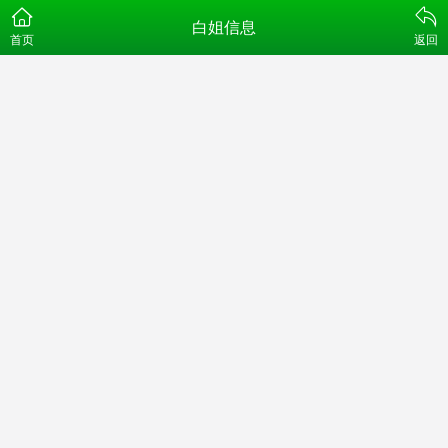
白姐信息
首页
返回