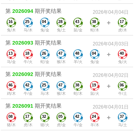
第
2026094
期开奖结果
2026年04月04日
+
16
25
04
28
43
38
17
兔/木
马/木
兔/金
兔/土
鼠/金
蛇/木
虎/木
第
2026093
期开奖结果
2026年04月03日
+
13
18
26
47
48
04
40
马/金
牛/火
蛇/金
猴/木
羊/火
兔/金
兔/火
第
2026092
期开奖结果
2026年04月02日
+
46
42
25
47
38
19
06
鸡/木
牛/金
马/木
猴/木
蛇/木
鼠/火
牛/土
第
2026091
期开奖结果
2026年04月01日
+
08
17
32
05
42
24
37
猪/木
虎/木
猪/火
虎/金
牛/金
羊/木
马/土