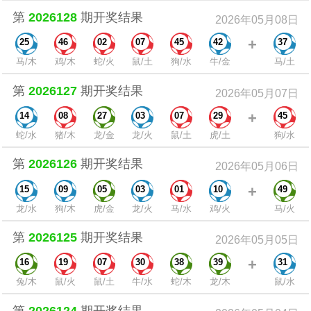
第
2026128
期开奖结果
2026年05月08日
+
25
46
02
07
45
42
37
马/木
鸡/木
蛇/火
鼠/土
狗/水
牛/金
马/土
第
2026127
期开奖结果
2026年05月07日
+
14
08
27
03
07
29
45
蛇/水
猪/木
龙/金
龙/火
鼠/土
虎/土
狗/水
第
2026126
期开奖结果
2026年05月06日
+
15
09
05
03
01
10
49
龙/水
狗/木
虎/金
龙/火
马/水
鸡/火
马/火
第
2026125
期开奖结果
2026年05月05日
+
16
19
07
30
38
39
31
兔/木
鼠/火
鼠/土
牛/水
蛇/木
龙/木
鼠/水
第
2026124
期开奖结果