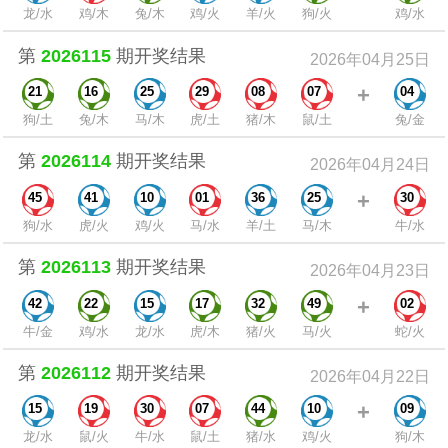
龙/水
鸡/木
兔/木
鸡/火
羊/火
狗/火
鸡/水
第
2026115
期开奖结果
2026年04月25日
+
21
16
25
29
08
07
04
狗/土
兔/木
马/木
虎/土
猪/木
鼠/土
兔/金
第
2026114
期开奖结果
2026年04月24日
+
45
41
10
01
36
25
30
狗/水
虎/火
鸡/火
马/水
羊/土
马/木
牛/水
第
2026113
期开奖结果
2026年04月23日
+
42
22
15
17
32
49
02
牛/金
鸡/水
龙/水
虎/木
猪/火
马/火
蛇/火
第
2026112
期开奖结果
2026年04月22日
+
15
19
30
07
44
10
09
龙/水
鼠/火
牛/水
鼠/土
猪/水
鸡/火
狗/木