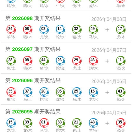
鸡/火
猪/火
鸡/水
牛/火
兔/土
虎/木
羊/金
第
2026098
期开奖结果
2026年04月08日
+
24
08
03
14
32
49
17
羊/木
猪/木
龙/火
蛇/水
猪/火
马/火
虎/木
第
2026097
期开奖结果
2026年04月07日
+
28
08
44
26
29
46
11
兔/土
猪/木
猪/水
蛇/金
虎/土
鸡/木
猴/火
第
2026096
期开奖结果
2026年04月06日
+
35
37
26
05
25
15
43
猴/金
马/土
蛇/金
虎/金
马/木
龙/水
鼠/金
第
2026095
期开奖结果
2026年04月05日
+
15
39
01
38
21
48
35
龙/水
龙/木
马/水
蛇/木
狗/土
羊/火
猴/金