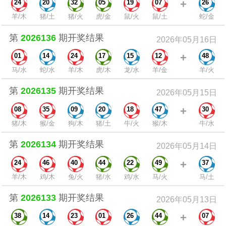
+
24
20
32
05
19
07
26
羊/木
猪/土
猪/火
虎/金
鼠/火
鼠/土
蛇/金
第
2026136
期开奖结果
2026年05月16日
+
01
14
24
17
15
12
48
马/水
蛇/水
羊/木
虎/木
龙/水
羊/金
羊/火
第
2026135
期开奖结果
2026年05月15日
+
08
35
09
20
18
47
30
猪/木
猴/金
狗/木
猪/土
牛/火
猴/木
牛/水
第
2026134
期开奖结果
2026年05月14日
+
24
46
40
44
22
49
37
羊/木
鸡/木
兔/火
猪/水
鸡/水
马/火
马/土
第
2026133
期开奖结果
2026年05月13日
+
38
14
23
01
26
44
07