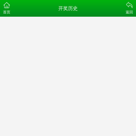
开奖历史
首页
返回