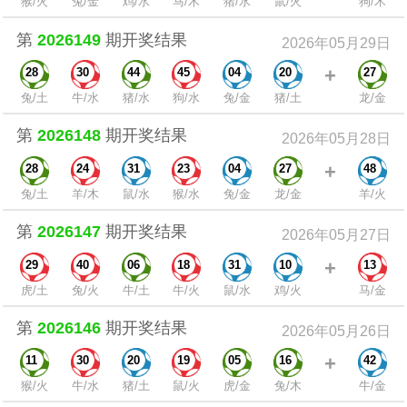
猴/火
兔/金
鸡/水
马/木
猪/水
鼠/火
狗/木
第
2026149
期开奖结果
2026年05月29日
+
28
30
44
45
04
20
27
兔/土
牛/水
猪/水
狗/水
兔/金
猪/土
龙/金
第
2026148
期开奖结果
2026年05月28日
+
28
24
31
23
04
27
48
兔/土
羊/木
鼠/水
猴/水
兔/金
龙/金
羊/火
第
2026147
期开奖结果
2026年05月27日
+
29
40
06
18
31
10
13
虎/土
兔/火
牛/土
牛/火
鼠/水
鸡/火
马/金
第
2026146
期开奖结果
2026年05月26日
+
11
30
20
19
05
16
42
猴/火
牛/水
猪/土
鼠/火
虎/金
兔/木
牛/金